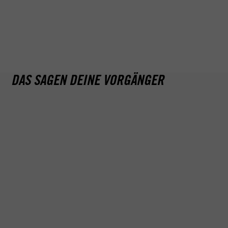
Ansonsten bieten wir auch spezielle Rauschmittelseminare
sowie Punkteseminare an.
Übrigens: Nach einer für dich erfolgreich absolvierten
positiven MPU kannst du schon in wenigen Tagen (ca. 10 bis
14 Werktage nach der Begutachtung) deine Fahrerlaubnis
wiederbekommen – es lohnt sich also. Sprich uns einfach an,
wir helfen dir gerne bei einem kostenlosen Erstgespräch.
DAS SAGEN DEINE VORGÄNGER