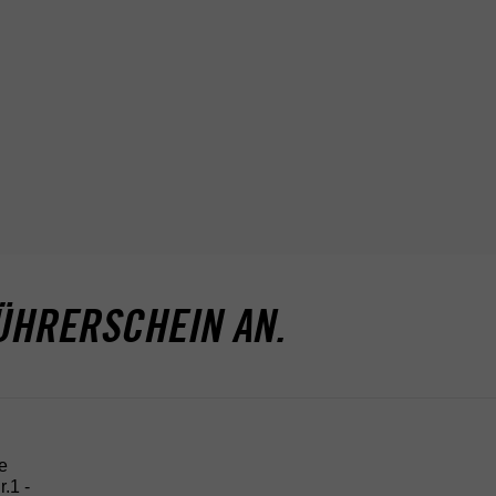
DEINE FILIALE
RUPPACH-GOLDHAUSEN
STEINECKSTRASSE 2, 56412 RUPPACH-G
OLDHAUSEN, DEUTSCHLAND
Mehr über
Ruppach-Goldhausen
ÜHRERSCHEIN AN.
e
.1 -