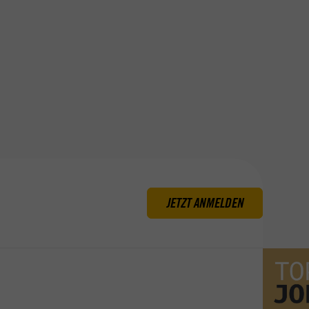
DEINE FILIALE
SIERSHAHN
FRIEDENSTRASSE 14, 56427 SIERSHAHN, D
EUTSCHLAND
Mehr über
Siershahn
JETZT ANMELDEN